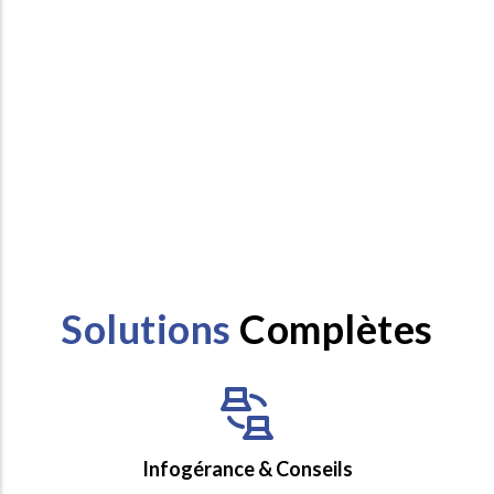
toute sérénité.
Situés au Luxembourg, nous mettons en avant notre proximité
géographique, notre écoute active, nos conseils tout en
conservant nos plus grandes forces depuis toutes ces années :
la réactivité et une grande flexibilité.
Solutions
Complètes
Infogérance & Conseils