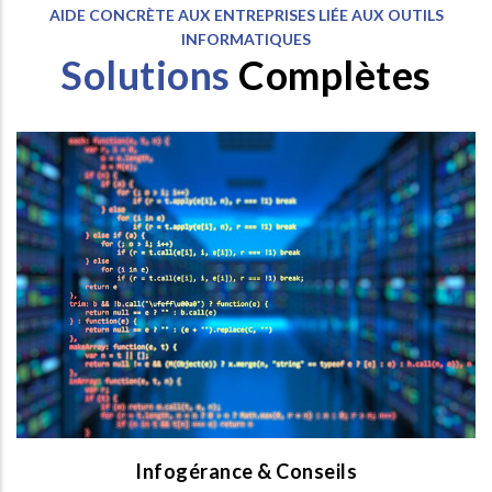
AIDE CONCRÈTE AUX ENTREPRISES LIÉE AUX OUTILS
INFORMATIQUES
Solutions
Complètes
Infogérance & Conseils
Nous vous aidons dans le déploiement de toute votre
infrastructure informatique ainsi que dans la gestion de
vos appareils (optimisation, maintenance, etc…).
SERVICES INFORMATIQUES >
Infogérance & Conseils